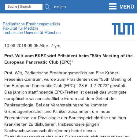
MENÜ
de
en
Pädiatrische Ernährungsmedizin
Fakultät für Medizin
Technische Universität München
10.08.2019 09:05 Alter: 7 yrs
Prof. Witt vom EKFZ wird Präsident beim "55th Meeting of the
European Pancreatic Club (EPC)"
Prof. Witt, Pädiatrische Ernährungsmedizin am Else Kröner-
Fresenius-Zentrum, wurde zum Präsidenten des "55th Meeting of
the European Pancreatic Club (EPC) | 28.6.-1.7.2023" gewählt.
Das jährlich stattfindende EPC-Treffen ist derzeit das wichtigste
europäische wissenschaftliche Forum auf dem Gebiet der
Pankreatologie. Bei der Veranstaltungsreihe kommen
Grundlagenforscher und Kliniker zusammen, um neue
Erkenntnisse zur Physiologie der Bauchspeicheldrüse und ihrer
Krankheiten zu diskutieren. Insbesondere jungen
Nachwuchswissenschaftler(innen) bietet dieses
Fortbildungsangebot eine gute Gelegenheit, sich international zu